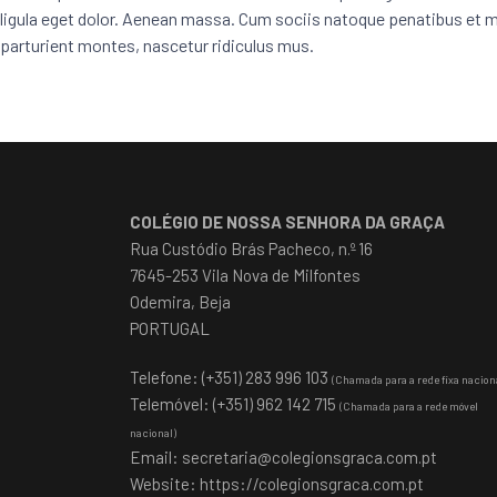
ligula eget dolor. Aenean massa. Cum sociis natoque penatibus et m
parturient montes, nascetur ridiculus mus.
COLÉGIO DE NOSSA SENHORA DA GRAÇA
Rua Custódio Brás Pacheco, n.º 16
7645-253 Vila Nova de Milfontes
Odemira, Beja
PORTUGAL
Telefone: (+351) 283 996 103
(Chamada para a rede fixa nacion
Telemóvel: (+351) 962 142 715
(Chamada para a rede móvel
nacional)
Email:
secretaria@colegionsgraca.com.pt
Website:
https://colegionsgraca.com.pt