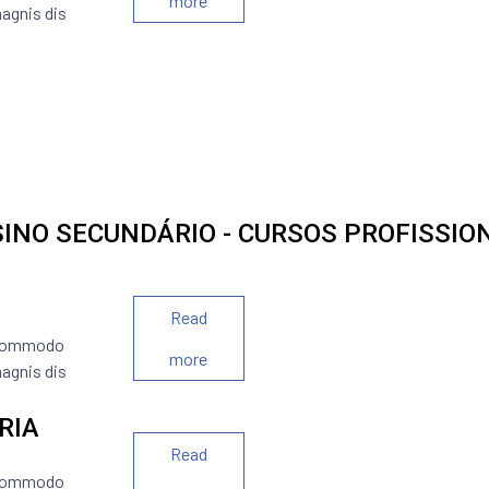
more
agnis dis
INO SECUNDÁRIO - CURSOS PROFISSIO
Read
n commodo
more
agnis dis
RIA
Read
n commodo