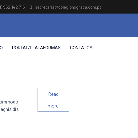
1) 962 142 715
secretaria@colegionsgraca.com.pt
ÃO
PORTAL/PLATAFORMAS
CONTATOS
Read
n commodo
more
agnis dis