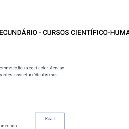
ECUNDÁRIO - CURSOS CIENTÍFICO-HUM
IAS
commodo ligula eget dolor. Aenean
ontes, nascetur ridiculus mus.
Read
n commodo