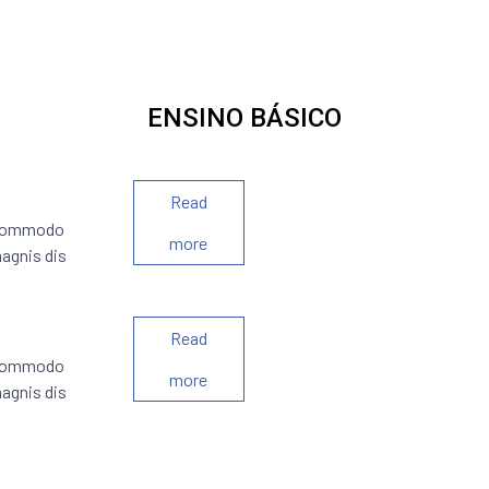
ENSINO BÁSICO
Read
n commodo
more
agnis dis
Read
n commodo
more
agnis dis