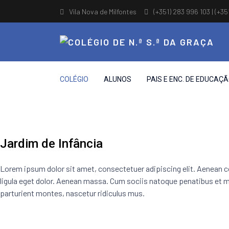
Vila Nova de Milfontes
(+351) 283 996 103 | (+35
COLÉGIO
ALUNOS
PAIS E ENC. DE EDUCAÇ
Jardim de Infância
Lorem ipsum dolor sit amet, consectetuer adipiscing elit. Aenea
ligula eget dolor. Aenean massa. Cum sociis natoque penatibus et m
parturient montes, nascetur ridiculus mus.