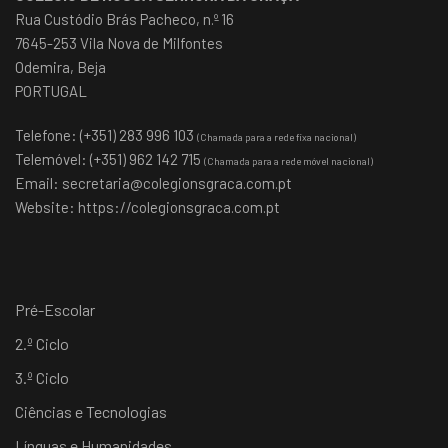
Rua Custódio Brás Pacheco, n.º 16
7645-253 Vila Nova de Milfontes
Odemira, Beja
PORTUGAL
Telefone: (+351) 283 996 103
(Chamada para a rede fixa nacional)
Telemóvel: (+351) 962 142 715
(Chamada para a rede móvel nacional)
Email:
secretaria@colegionsgraca.com.pt
Website:
https://colegionsgraca.com.pt
Pré-Escolar
2.º Ciclo
3.º Ciclo
Ciências e Tecnologias
Línguas e Humanidades