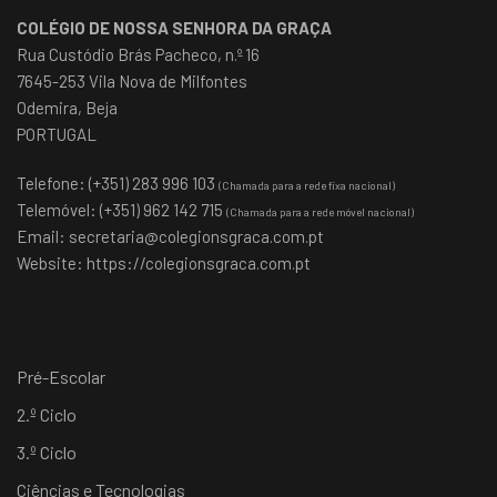
COLÉGIO DE NOSSA SENHORA DA GRAÇA
Rua Custódio Brás Pacheco, n.º 16
7645-253 Vila Nova de Milfontes
Odemira, Beja
PORTUGAL
Telefone: (+351) 283 996 103
(Chamada para a rede fixa nacional)
Telemóvel: (+351) 962 142 715
(Chamada para a rede móvel nacional)
Email:
secretaria@colegionsgraca.com.pt
Website:
https://colegionsgraca.com.pt
Pré-Escolar
2.º Ciclo
3.º Ciclo
Ciências e Tecnologias