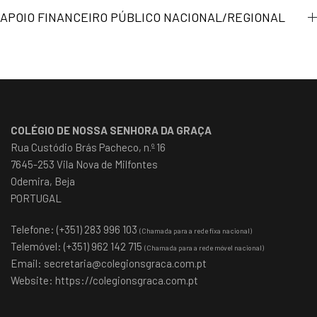
APOIO FINANCEIRO PÚBLICO NACIONAL/REGIONAL
COLÉGIO DE NOSSA SENHORA DA GRAÇA
Rua Custódio Brás Pacheco, n.º 16
7645-253 Vila Nova de Milfontes
Odemira, Beja
PORTUGAL
Telefone: (+351) 283 996 103
(Chamada para a rede fixa nacional)
Telemóvel: (+351) 962 142 715
(Chamada para a rede móvel nacional)
Email:
secretaria@colegionsgraca.com.pt
Website:
https://colegionsgraca.com.pt