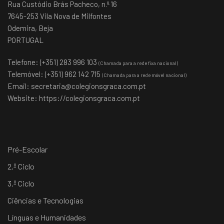
Rua Custódio Brás Pacheco, n.º 16
7645-253 Vila Nova de Milfontes
Odemira, Beja
PORTUGAL
Telefone: (+351) 283 996 103
(Chamada para a rede fixa nacional)
Telemóvel: (+351) 962 142 715
(Chamada para a rede móvel nacional)
Email:
secretaria@colegionsgraca.com.pt
Website:
https://colegionsgraca.com.pt
Pré-Escolar
2.º Ciclo
3.º Ciclo
Ciências e Tecnologias
Línguas e Humanidades