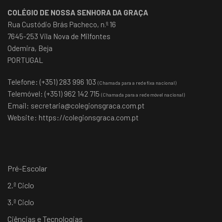
COLÉGIO DE NOSSA SENHORA DA GRAÇA
Rua Custódio Brás Pacheco, n.º 16
7645-253 Vila Nova de Milfontes
Odemira, Beja
PORTUGAL
Telefone: (+351) 283 996 103
(Chamada para a rede fixa nacional)
Telemóvel: (+351) 962 142 715
(Chamada para a rede móvel nacional)
Email:
secretaria@colegionsgraca.com.pt
Website:
https://colegionsgraca.com.pt
Pré-Escolar
2.º Ciclo
3.º Ciclo
Ciências e Tecnologias