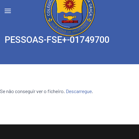
PESSOAS-FSE+-01749700
Se não conseguir ver o ficheiro.
Descarregue
.