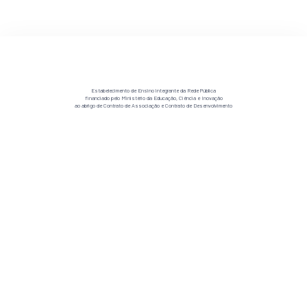
Estabelecimento de Ensino integrante da Rede Pública
financiado pelo Ministério da Educação, Ciência e Inovação
ao abrigo de Contrato de Associação e Contrato de Desenvolvimento