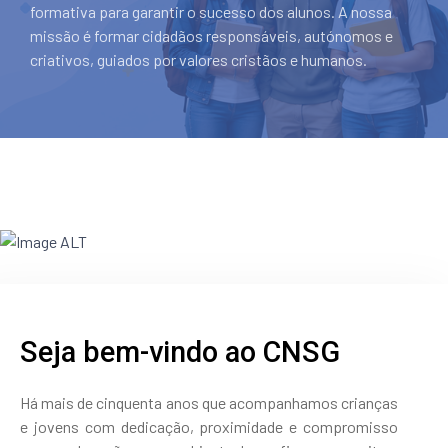
formativa para garantir o sucesso dos alunos. A nossa
física,
missão é formar cidadãos responsáveis, autónomos e
social,
criativos, guiados por valores cristãos e humanos.
emocional
e
relacional.
Seja bem-vindo ao CNSG
Há mais de cinquenta anos que acompanhamos crianças
e jovens com dedicação, proximidade e compromisso