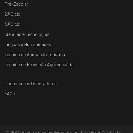
Pré-Escolar
2.º Ciclo
3.º Ciclo
Ciências e Tecnologias
Línguas e Humanidades
Técnico de Animação Turística
Técnico de Produção Agropecuária
Documentos Orientadores
FAQs
2026 © Design e desenvolvimento por Colégio de N.ª S.ª da