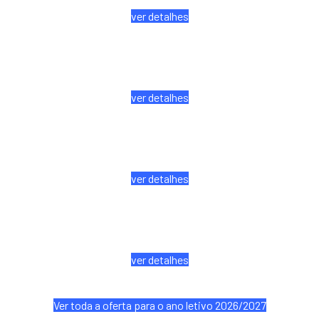
ver detalhes
Línguas e
Humanidades
ver detalhes
Técnico de Animação
Turística
ver detalhes
Técnico de Produção
Agropecuária
ver detalhes
Ver toda a oferta para o ano letivo 2026/2027