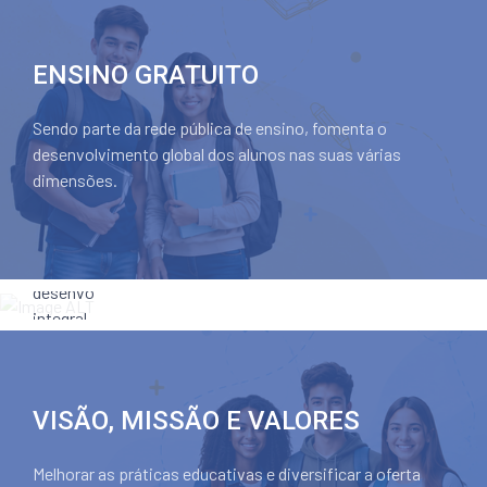
ENSINO
DE
ENSINO GRATUITO
QUALIDADE
Sendo parte da rede pública de ensino, fomenta o
A
desenvolvimento global dos alunos nas suas várias
excelência
dimensões.
educativa
como
garantia
do
desenvolvimento
integral
de
cada
aluno,
VISÃO, MISSÃO E VALORES
nas
dimensões
Melhorar as práticas educativas e diversificar a oferta
cognitiva,