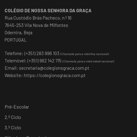
COLÉGIO DE NOSSA SENHORA DA GRAÇA
Rua Custódio Brás Pacheco, n.º 16
7645-253 Vila Nova de Milfontes
Odemira, Beja
PORTUGAL
Telefone: (+351) 283 996 103
(Chamada para a rede fixa nacional)
Telemóvel: (+351) 962 142 715
(Chamada para a rede móvel nacional)
Email:
secretaria@colegionsgraca.com.pt
Website:
https://colegionsgraca.com.pt
Pré-Escolar
2.º Ciclo
3.º Ciclo