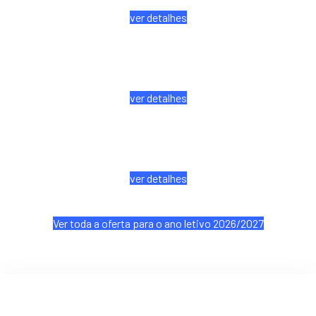
ver detalhes
Técnico de Animação
Turística
ver detalhes
Técnico de Produção
Agropecuária
ver detalhes
Ver toda a oferta para o ano letivo 2026/2027