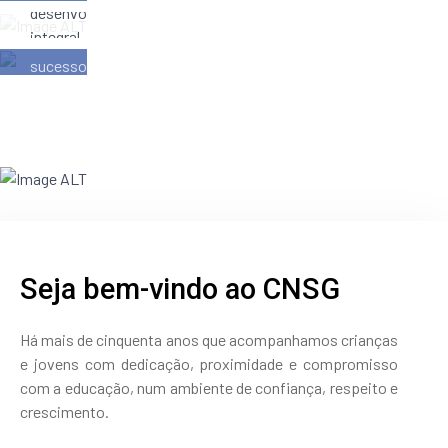
fomenta
desenvolvimento
garantir
o
integral
o
desenvolvimento
de
sucesso
global
cada
dos
dos
aluno,
alunos.
alunos
nas
A
nas
dimensões
nossa
suas
cognitiva,
missão
várias
física,
é
dimensões.
social,
formar
emocional
cidadãos
e
Seja bem-vindo ao CNSG
responsáveis,
relacional.
autónomos
e
Há mais de cinquenta anos que acompanhamos crianças
criativos,
e jovens com dedicação, proximidade e compromisso
guiados
com a educação, num ambiente de confiança, respeito e
por
crescimento.
valores