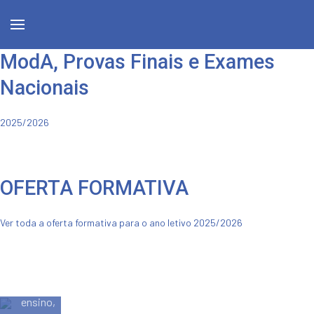
VISÃO,
ModA, Provas Finais e Exames
MISSÃO
Nacionais
E
VALORES
2025/2026
ENSINO
ENSINO
Melhorar
DE
GRATUITO
VER MAIS
as
OFERTA FORMATIVA
QUALIDADE
práticas
Sendo
educativas
parte
A
Ver toda a oferta formativa para o ano letivo 2025/2026
e
da
excelência
diversificar
rede
VER OFERTA
educativa
a
pública
como
oferta
de
garantia
formativa
ensino,
do
para