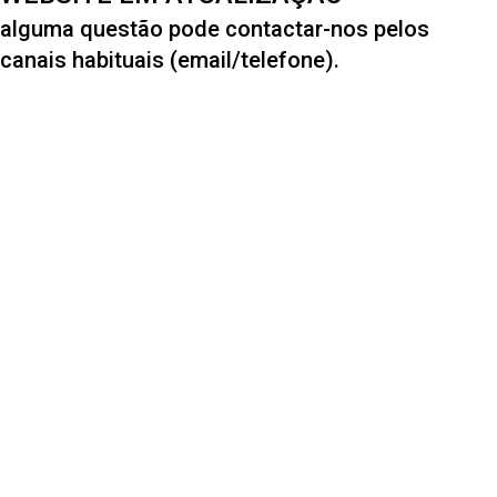
alguma questão pode contactar-nos pelos
canais habituais (email/telefone).
1285
FUNDADO EM
269
ALUNOS
65