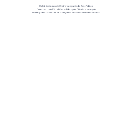
Estabelecimento de Ensino integrante da Rede Pública
financiado pelo Ministério da Educação, Ciência e Inovação
ao abrigo de Contrato de Associação e Contrato de Desenvolvimento